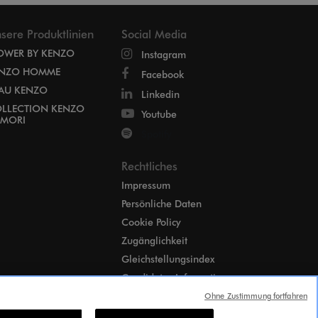
sere Produktlinien
Social Media
OWER BY KENZO
Instagram
NZO HOMME
Facebook
EAU KENZO
Linkedin
LLECTION KENZO
Youtube
MORI
Spotify
Rechtliches
Impressum
Persönliche Daten
Cookie Policy
Zugänglichkeit
Gleichstellungsindex
Candidates Information
Notice
Ohne Zustimmung fortfahren
Cookie-Einstellungen