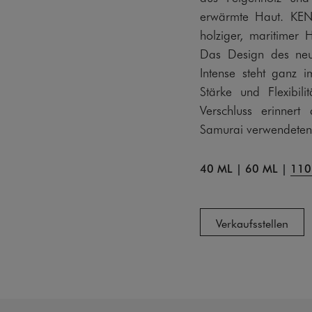
erwärmte Haut. KE
holziger, maritimer 
Das Design des n
Intense steht ganz i
Stärke und Flexibi
Verschluss erinner
Samurai verwendeten
40 ML
|
60 ML
|
110
Verkaufsstellen