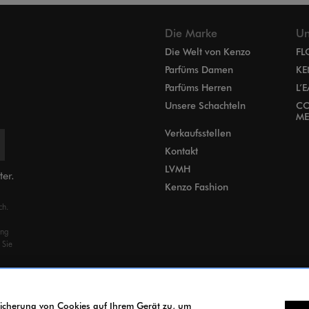
Die Marke
Un
Die Welt von Kenzo
FL
Parfüms Damen
KE
Parfüms Herren
L’
Unsere Schachteln
CO
ME
Verkaufsstellen
Kontakt
LVMH
ter.
Kenzo Fashion
ch.
ung
 Sie
peicherung von Cookies auf Ihrem Gerät zu, um