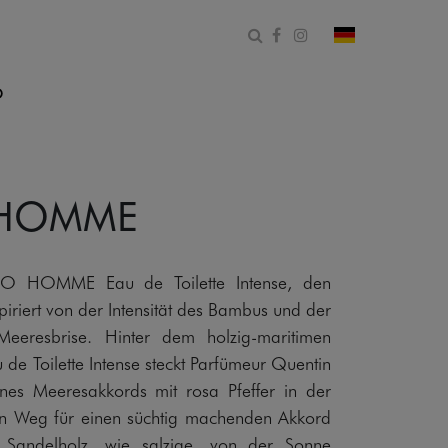
Suchformular öffnen
Facebook
Instagram
Land und Spr
O
 HOMME
ZO HOMME Eau de Toilette Intense, den
piriert von der Intensität des Bambus und der
Meeresbrise. Hinter dem holzig-maritimen
Toilette Intense steckt Parfümeur Quentin
ines Meeresakkords mit rosa Pfeffer in der
en Weg für einen süchtig machenden Akkord
 Sandelholz, wie salzige, von der Sonne