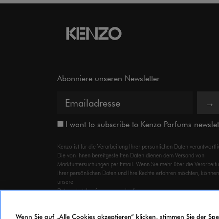
Abonniere unseren Newsletter
→
I want to subscribe to Kenzo Parfums newslet
Kenzo ist für die Verarbeitung Ihrer persönlichen Daten verantwortli
Die von Ihnen bereitgestellten Daten dienen dem Versand von
Marktuntersuchungen per Email. Wenn Sie mehr über die Verarbeit
Ihrer persönlichen Daten und Ihre Rechte erfahren möchten, können
unsere
Datenschutzbestimmungen
abrufen.
Wenn Sie auf „Alle Cookies akzeptieren“ klicken, stimmen Sie der S