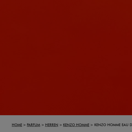
HOME
PARFUM
HERREN
KENZO HOMME
KENZO HOMME EAU DE