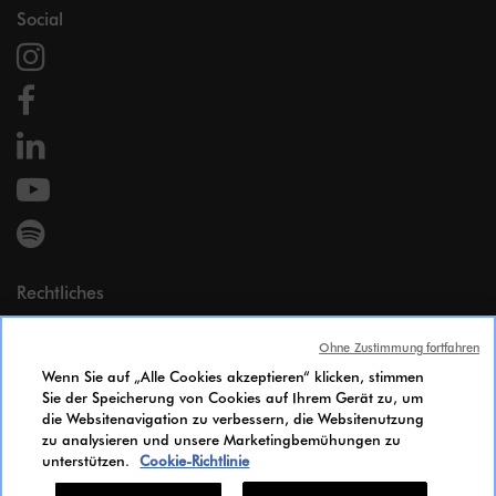
Social
Rechtliches
Impressum
Ohne Zustimmung fortfahren
Persönliche Daten
Wenn Sie auf „Alle Cookies akzeptieren“ klicken, stimmen
Cookie Policy
Sie der Speicherung von Cookies auf Ihrem Gerät zu, um
Zugänglichkeit
die Websitenavigation zu verbessern, die Websitenutzung
Gleichstellungsindex
zu analysieren und unsere Marketingbemühungen zu
unterstützen.
Cookie-Richtlinie
Candidates Information Notice
Cookie-Einstellungen