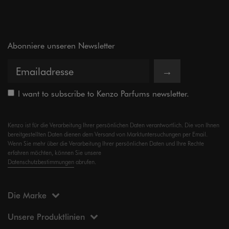
Abonniere unseren Newsletter
→
I want to subscribe to Kenzo Parfums newsletter.
Kenzo ist für die Verarbeitung Ihrer persönlichen Daten verantwortlich. Die von Ihnen
bereitgestellten Daten dienen dem Versand von Marktuntersuchungen per Email.
Wenn Sie mehr über die Verarbeitung Ihrer persönlichen Daten und Ihre Rechte
erfahren möchten, können Sie unsere
Datenschutzbestimmungen
abrufen.
Die Marke
Unsere Produktlinien