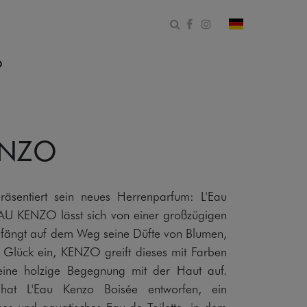
Suchformular öffnen
Facebook
Instagram
Land und Spr
O
ENZO
entiert sein neues Herrenparfum: L'Eau
AU KENZO lässt sich von einer großzügigen
d fängt auf dem Weg seine Düfte von Blumen,
d Glück ein, KENZO greift dieses mit Farben
 eine holzige Begegnung mit der Haut auf.
 hat L'Eau Kenzo Boisée entworfen, ein
iges und aquatisches Eau de Toilette, in dem