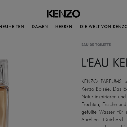
NEUHEITEN
DAMEN
HERREN
DIE WELT VON KENZ
EAU DE TOILETTE
L'EAU K
KENZO PARFUMS präs
Kenzo Boisée. Das E
Natur inspirieren un
Früchten, Frische un
gefüllte Wasser für
Aurélien Guichard
hesperidisches, holz