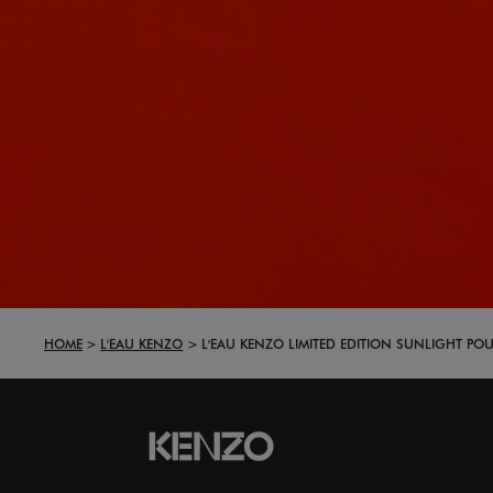
HOME
L'EAU KENZO
L'EAU KENZO LIMITED EDITION SUNLIGHT PO