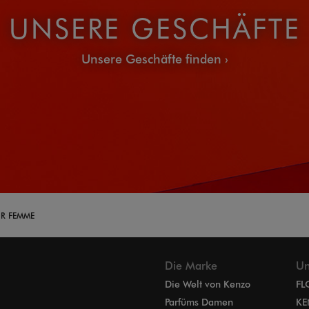
UNSERE GESCHÄFTE
Unsere Geschäfte finden
UR FEMME
Die Marke
Un
Die Welt von Kenzo
FL
Parfüms Damen
KE