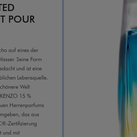
TED
HT POUR
ho auf eines der
Wasser. Seine Form
edacht und ist eine
lichen Lebensquelle.
chönere Welt
AU KENZO 15 %
neuen Herrenparfums
 umgeben, das aus
®-Zertifizierung
t und mit