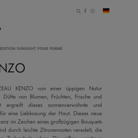
Suchformular öffnen
Facebook
Instagram
Land und Spr
O
D EDITION SUNLIGHT POUR FEMME
ENZO
 L‘EAU KENZO von einer üppigen Natur
ie Düfte von Blumen, Früchten, Frische und
ergreift dieses sonnenverwöhnte und
 für eine Liebkosung der Haut. Dieses neue
t ganz im Zeichen eines großzügigen Bouquets
ird durch leichte Zitronennoten veredelt, die
on Zedernholz ruhen. Die süßen, samtigen