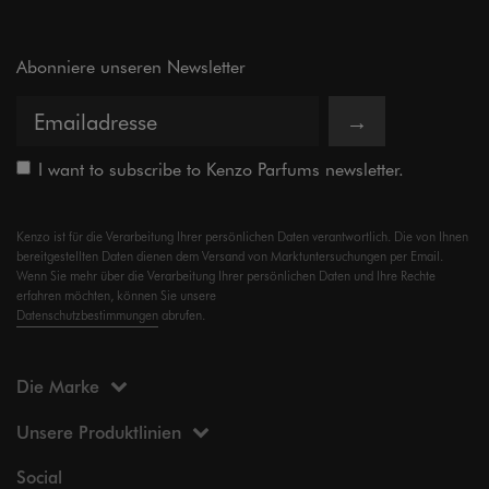
Abonniere unseren Newsletter
→
I want to subscribe to Kenzo Parfums newsletter.
Kenzo ist für die Verarbeitung Ihrer persönlichen Daten verantwortlich. Die von Ihnen
bereitgestellten Daten dienen dem Versand von Marktuntersuchungen per Email.
Wenn Sie mehr über die Verarbeitung Ihrer persönlichen Daten und Ihre Rechte
erfahren möchten, können Sie unsere
Datenschutzbestimmungen
abrufen.
Die Marke
Unsere Produktlinien
Social