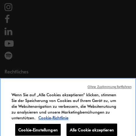
Rechtliches
Impressum
Ohne Zustimmung fortfahren
Persönliche Daten
Wenn Sie auf „Alle Cookies akzeptieren“ klicken, stimmen
Cookie Policy
Sie der Speicherung von Cookies auf Ihrem Gerät zu, um
Zugänglichkeit
die Websitenavigation zu verbessern, die Websitenutzung
Gleichstellungsindex
zu analysieren und unsere Marketingbemühungen zu
unterstützen.
Cookie-Richtlinie
Candidates Information Notice
Cookie-Einstellungen
Cookie-Einstellungen
Alle Cookie akzeptieren