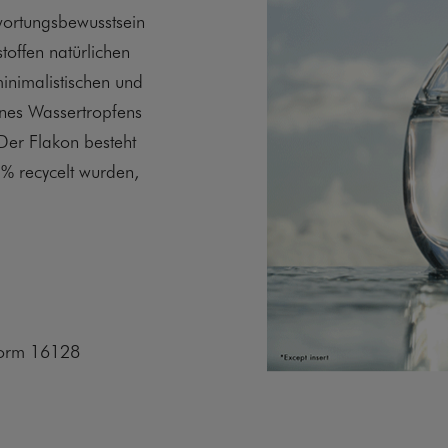
wortungsbewusstsein
stoffen natürlichen
inimalistischen und
eines Wassertropfens
Der Flakon besteht
% recycelt wurden,
Norm 16128