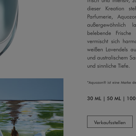
dieser Kreation st
Parfumerie, Aquozo
außergewöhnlich l
belebende Frische
vermischt sich harm
weißen Lavendels au
und australischem San
und sinnliche Tiefe.
*Aquozon® ist eine Marke d
30 ML
|
50 ML
|
100
Verkaufsstellen