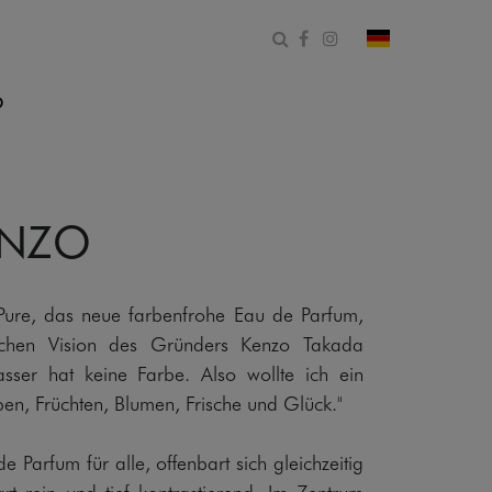
Suchformular öffnen
Facebook
Instagram
Land und Spr
O
ENZO
 Pure, das neue farbenfrohe Eau de Parfum,
schen Vision des Gründers Kenzo Takada
asser hat keine Farbe. Also wollte ich ein
en, Früchten, Blumen, Frische und Glück."
e Parfum für alle, offenbart sich gleichzeitig
zart rein und tief kontrastierend. Im Zentrum