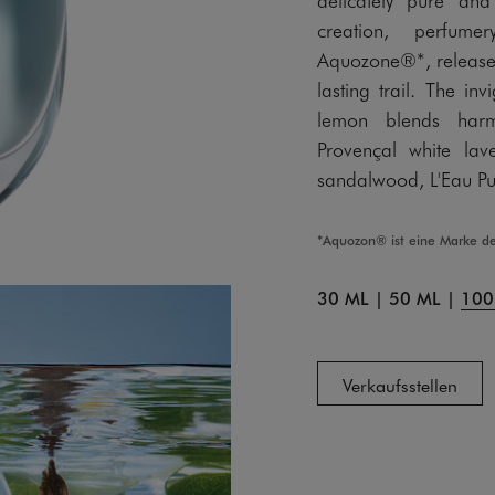
creation, perfume
Aquozone®*, releases 
lasting trail. The in
lemon blends harm
Provençal white lav
sandalwood, L'Eau Pu
*Aquozon® ist eine Marke d
30 ML
|
50 ML
|
100
Verkaufsstellen