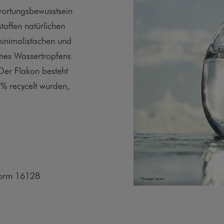
wortungsbewusstsein
stoffen natürlichen
inimalistischen und
eines Wassertropfens
Der Flakon besteht
% recycelt wurden,
Norm 16128