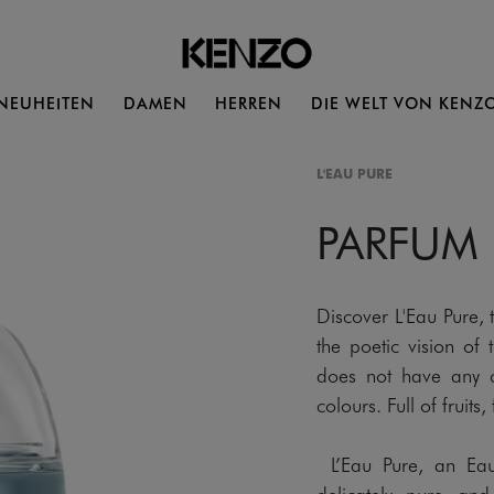
NEUHEITEN
DAMEN
HERREN
DIE WELT VON KENZ
L'EAU PURE
PARFUM
Discover L'Eau Pure,
the poetic vision of
does not have any co
colours. Full of fruit
L’Eau Pure, an Eau 
delicately pure and