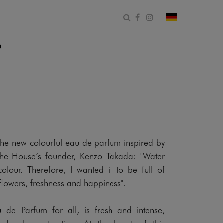
Suchformular öffnen
Facebook
Instagram
Land und Spr
O
 the new colourful eau de parfum inspired by
 the House’s founder, Kenzo Takada: "Water
lour. Therefore, I wanted it to be full of
s, flowers, freshness and happiness".
de Parfum for all, is fresh and intense,
 deeply contrasting. At the heart of this