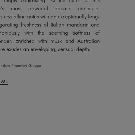
ry’s most powerful aquatic molecule,
crystalline notes with an exceptionally long-
vigorating freshness of Italian mandarin and
oniously with the soothing softness of
ender. Enriched with musk and Australian
re exudes an enveloping, sensual depth.
er dsm-firmenich-Gruppe
 ML