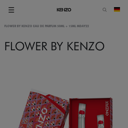
Suchformu
☰
Land
Menu
FLOWER BY KENZO EAU DE PARFUM 50ML + 15ML MDAY22
FLOWER BY KENZO
gram