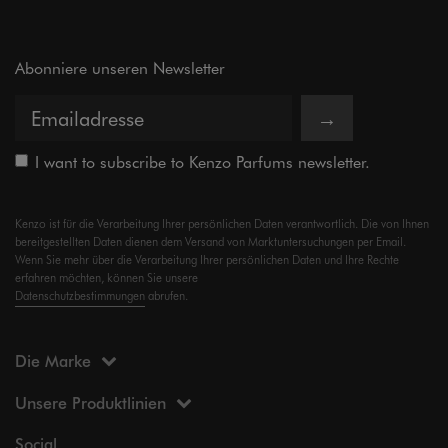
Abonniere unseren Newsletter
→
I want to subscribe to Kenzo Parfums newsletter.
Kenzo ist für die Verarbeitung Ihrer persönlichen Daten verantwortlich. Die von Ihnen
bereitgestellten Daten dienen dem Versand von Marktuntersuchungen per Email.
Wenn Sie mehr über die Verarbeitung Ihrer persönlichen Daten und Ihre Rechte
erfahren möchten, können Sie unsere
Datenschutzbestimmungen
abrufen.
Die Marke
Unsere Produktlinien
Social