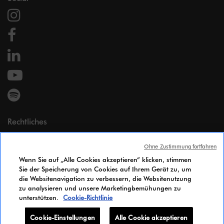
Rechtliches
Impressum
Ohne Zustimmung fortfahren
Persönliche Daten
Wenn Sie auf „Alle Cookies akzeptieren“ klicken, stimmen
Cookie Policy
Sie der Speicherung von Cookies auf Ihrem Gerät zu, um
Zugänglichkeit
die Websitenavigation zu verbessern, die Websitenutzung
Gleichstellungsindex
zu analysieren und unsere Marketingbemühungen zu
unterstützen.
Cookie-Richtlinie
Candidates Information Notice
Cookie-Einstellungen
Cookie-Einstellungen
Alle Cookie akzeptieren