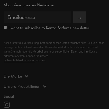
Abonniere unseren Newsletter
→
I want to subscribe to Kenzo Parfums newsletter.
Kenzo ist für die Verarbeitung Ihrer persönlichen Daten verantwortlich. Die von Ihnen
bereitgestellten Daten dienen dem Versand von Marktuntersuchungen per Email.
Wenn Sie mehr über die Verarbeitung Ihrer persönlichen Daten und Ihre Rechte
erfahren möchten, können Sie unsere
Datenschutzbestimmungen
abrufen.
Die Marke
Unsere Produktlinien
Social