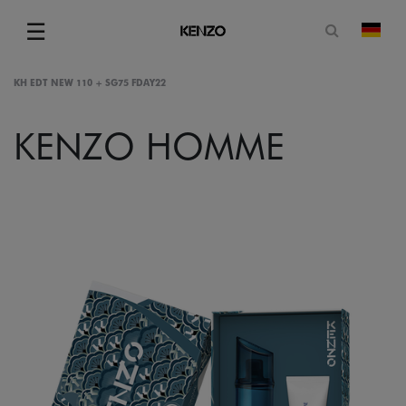
Suchformu
☰
Land
Menu
KH EDT NEW 110 + SG75 FDAY22
KENZO HOMME
gram