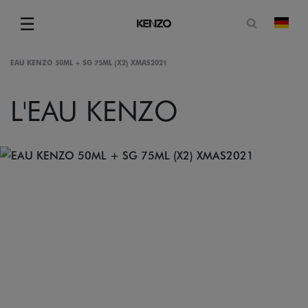
Suchformu
☰
Land
Menu
EAU KENZO 50ML + SG 75ML (X2) XMAS2021
L'EAU KENZO
gram