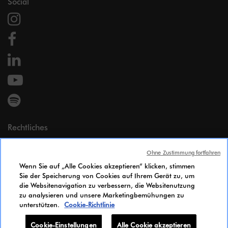
Social
Rechtliches
Impressum
Ohne Zustimmung fortfahren
Persönliche Daten
Wenn Sie auf „Alle Cookies akzeptieren“ klicken, stimmen
Cookie Policy
Sie der Speicherung von Cookies auf Ihrem Gerät zu, um
Zugänglichkeit
die Websitenavigation zu verbessern, die Websitenutzung
Gleichstellungsindex
zu analysieren und unsere Marketingbemühungen zu
unterstützen.
Cookie-Richtlinie
Candidates Information Notice
Cookie-Einstellungen
Cookie-Einstellungen
Alle Cookie akzeptieren