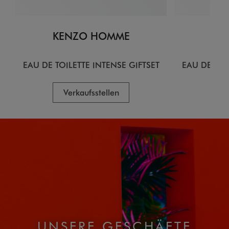
KENZO HOMME
KE
EAU DE TOILETTE INTENSE GIFTSET
EAU DE TOI
Verkaufsstellen
V
UNSERE GESCHÄFTE