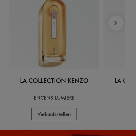
LA COLLECTION KENZO
LA COL
ENCENS LUMIERE
CI
Verkaufsstellen
V