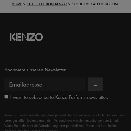
HOME
LA COLLECTION KENZO
SOLEIL THÉ EAU DE PARFUM
Abonniere unseren Newsletter
→
I want to subscribe to Kenzo Parfums newsletter.
Kenzo ist für die Verarbeitung Ihrer persönlichen Daten verantwortlich. Die von Ihnen
bereitgestellten Daten dienen dem Versand von Marktuntersuchungen per Email.
Wenn Sie mehr über die Verarbeitung Ihrer persönlichen Daten und Ihre Rechte
erfahren möchten, können Sie unsere