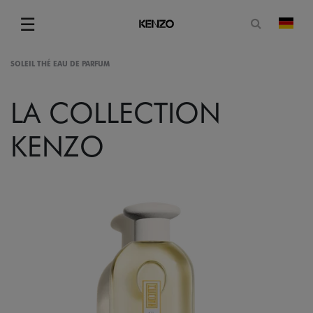
Suchformu
☰
Land
Menu
SOLEIL THÉ EAU DE PARFUM
LA COLLECTION
KENZO
gram