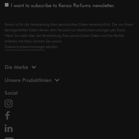
I want to subscribe to Kenzo Parfums newsletter.
Kenzo ist für die Verarbeitung Ihrer persönlichen Daten verantwortlich. Die von Ihnen
bereitgestellten Daten dienen dem Versand von Marktuntersuchungen per Email.
Wenn Sie mehr über die Verarbeitung Ihrer persönlichen Daten und Ihre Rechte
erfahren möchten, können Sie unsere
Datenschutzbestimmungen
abrufen.
Die Marke
Unsere Produktlinien
Social