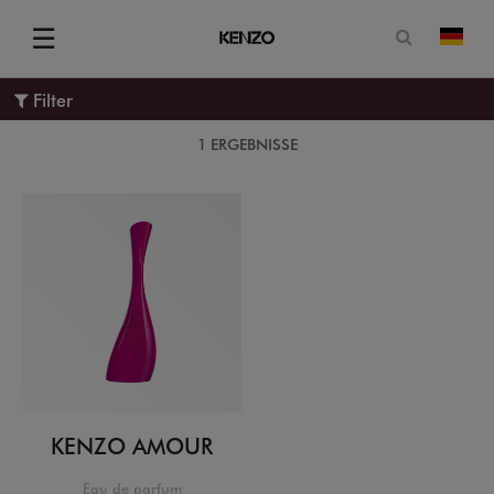
Suchformu
☰
Land
Menu
Filter
1 ERGEBNISSE
KENZO AMOUR
Eau de parfum