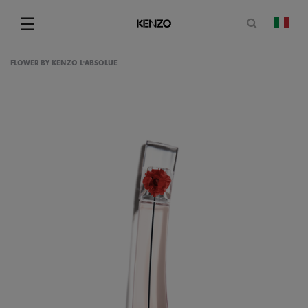
Apri il mo
☰
camb
Menu
FLOWER BY KENZO L'ABSOLUE
gram