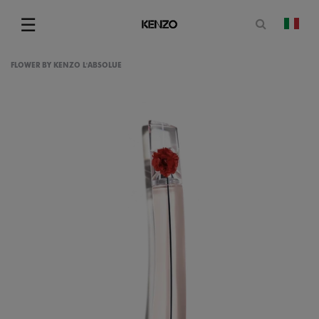
Apri il mo
☰
camb
Menu
FLOWER BY KENZO L'ABSOLUE
gram