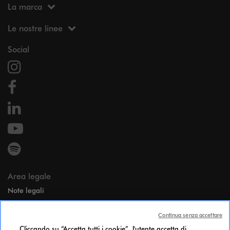
La marca
Le nostre linee
Social
Area legale
Note legali
Dati personali
Continua senza accettare
Candidates Information Notice
Cliccando su “Accetta tutti i cookie”, l'utente accetta di