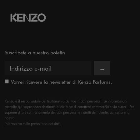
Suscríbete a nuestro boletín
→
Vorrei ricevere la newsletter di Kenzo Parfums.
Kenzo è il responsabile del trattamento dei vostri dati personali. Le informazioni
raccolte qui sopra sono destinate a iniziative di carattere commerciale via e-mail. Per
saperne di più sul trattamento dei dati personali e i diritti dell’utente, consultare la
nostra
Informativa sulla protezione dei dati.