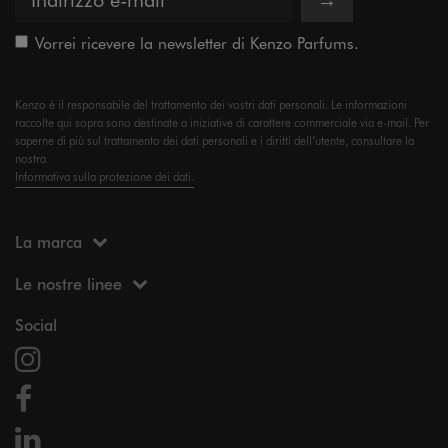
Vorrei ricevere la newsletter di Kenzo Parfums.
Kenzo è il responsabile del trattamento dei vostri dati personali. Le informazioni
raccolte qui sopra sono destinate a iniziative di carattere commerciale via e-mail. Per
saperne di più sul trattamento dei dati personali e i diritti dell’utente, consultare la
nostra
Informativa sulla protezione dei dati.
La marca
Le nostre linee
Social