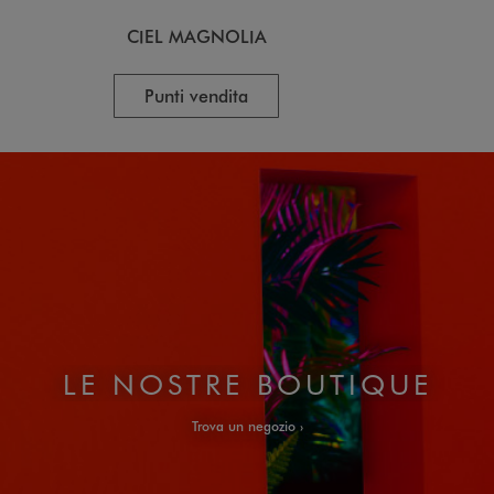
CIEL MAGNOLIA
C
Punti vendita
LE NOSTRE BOUTIQUE
Trova un negozio