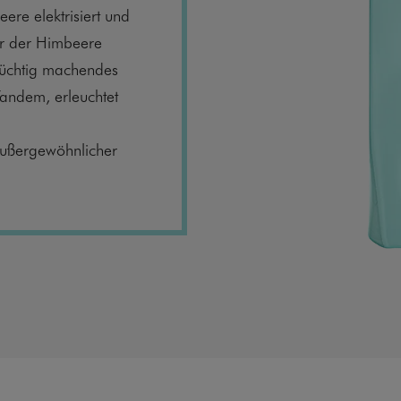
ere elektrisiert und
ter der Himbeere
 süchtig machendes
Tandem, erleuchtet
 außergewöhnlicher