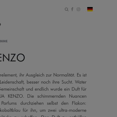
Suchformular öffnen
Facebook
Instagram
Land und Spr
O
EMME
ENZO
Urelement, ihr Ausgleich zur Normalität. Es ist
 Leidenschaft, besser noch ihre Sucht. Water
Gemeinschaft und endlich wurde ein Duft für
QUA KENZO. Die schimmernden Nuancen
 Parfums durchziehen selbst den Flakon:
 kobaltblau für ihn, um zwei ultra-moderne
blöcke zu schaffen. Den Duft zu enthüllen