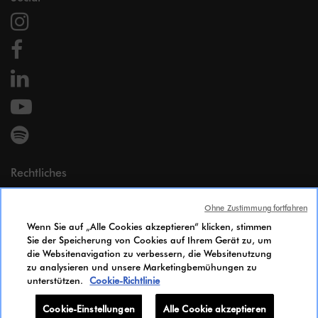
Rechtliches
Impressum
Ohne Zustimmung fortfahren
Persönliche Daten
Wenn Sie auf „Alle Cookies akzeptieren“ klicken, stimmen
Cookie Policy
Sie der Speicherung von Cookies auf Ihrem Gerät zu, um
Zugänglichkeit
die Websitenavigation zu verbessern, die Websitenutzung
Gleichstellungsindex
zu analysieren und unsere Marketingbemühungen zu
unterstützen.
Cookie-Richtlinie
Candidates Information Notice
Cookie-Einstellungen
Cookie-Einstellungen
Alle Cookie akzeptieren