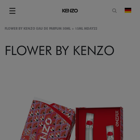
Suchformu
☰
Land
Menu
FLOWER BY KENZO EAU DE PARFUM 50ML + 15ML MDAY22
FLOWER BY KENZO
gram