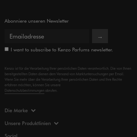
Abonniere unseren Newsletter
→
I want to subscribe to Kenzo Parfums newsletter.
Kenzo ist für die Verarbeitung Ihrer persönlichen Daten verantwortlich. Die von Ihnen
bereitgestellten Daten dienen dem Versand von Marktuntersuchungen per Email.
Wenn Sie mehr über die Verarbeitung Ihrer persönlichen Daten und Ihre Rechte
erfahren möchten, können Sie unsere
Datenschutzbestimmungen
abrufen.
Die Marke
Unsere Produktlinien
Social