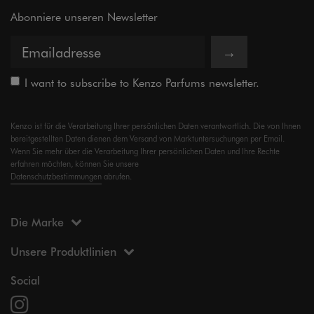
Abonniere unseren Newsletter
→
I want to subscribe to Kenzo Parfums newsletter.
Kenzo ist für die Verarbeitung Ihrer persönlichen Daten verantwortlich. Die von Ihnen
bereitgestellten Daten dienen dem Versand von Marktuntersuchungen per Email.
Wenn Sie mehr über die Verarbeitung Ihrer persönlichen Daten und Ihre Rechte
erfahren möchten, können Sie unsere
Datenschutzbestimmungen
abrufen.
Die Marke
Unsere Produktlinien
Social