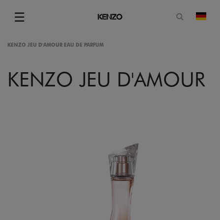
Suchformu
☰
Land
Menu
KENZO JEU D'AMOUR EAU DE PARFUM
KENZO JEU D'AMOUR
gram