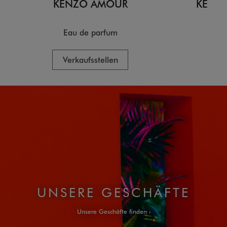
KENZO AMOUR
KENZO
Eau de parfum
E
Verkaufsstellen
V
UNSERE GESCHÄFTE
Unsere Geschäfte finden