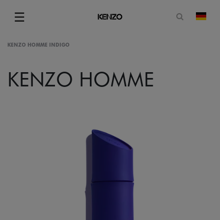
Suchformu
☰
Land
Menu
KENZO HOMME INDIGO
KENZO HOMME
gram