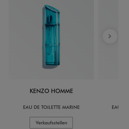
KENZO HOMME
KE
EAU DE TOILETTE MARINE
EAU DE
Verkaufsstellen
V