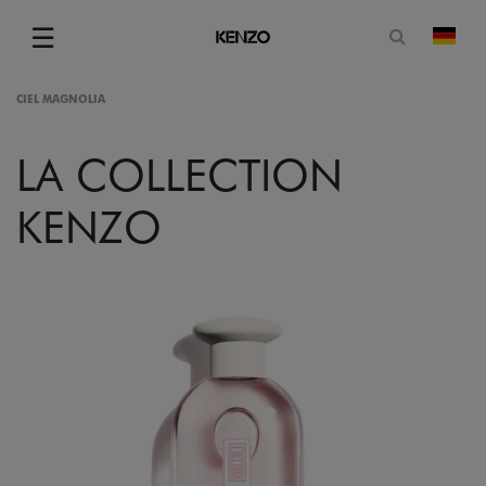
Suchformu
☰
Land
Menu
CIEL MAGNOLIA
LA COLLECTION
KENZO
gram