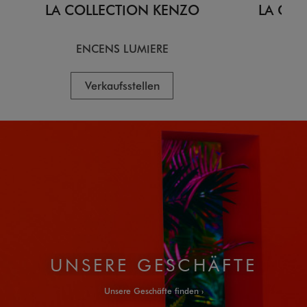
LA COLLECTION KENZO
LA COL
ENCENS LUMIERE
C
Verkaufsstellen
V
UNSERE GESCHÄFTE
Unsere Geschäfte finden