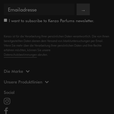
→
I want to subscribe to Kenzo Parfums newsletter.
Kenzo ist für die Verarbeitung Ihrer persönlichen Daten verantwortlich. Die von Ihnen
bereitgestellten Daten dienen dem Versand von Marktuntersuchungen per Email.
Wenn Sie mehr über die Verarbeitung Ihrer persönlichen Daten und Ihre Rechte
erfahren möchten, können Sie unsere
Datenschutzbestimmungen
abrufen.
Die Marke
Unsere Produktlinien
Social