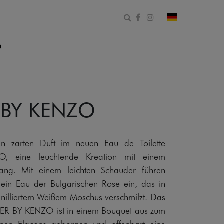
Suchformular öffnen
Facebook
Instagram
Land und Spr
O
 BY KENZO
en zarten Duft im neuen Eau de Toilette
 eine leuchtende Kreation mit einem
ang. Mit einem leichten Schauder führen
en ein Eau der Bulgarischen Rose ein, das in
anilliertem Weißem Moschus verschmilzt. Das
WER BY KENZO ist in einem Bouquet aus zum
en Flacons geborgen und offenbart eine