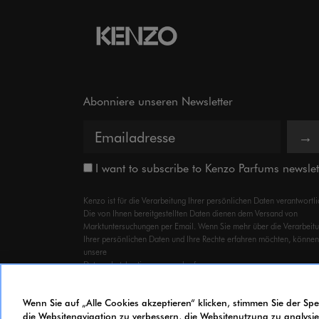
Abonniere unseren Newsletter
→
I want to subscribe to Kenzo Parfums newslet
Kenzo ist für die Verarbeitung Ihrer persönlichen Daten verantwortli
Die von Ihnen bereitgestellten Daten dienen dem Versand von
Marktuntersuchungen per Email. Wenn Sie mehr über die Verarbeit
Ihrer persönlichen Daten und Ihre Rechte erfahren möchten, können
unsere
Datenschutzbestimmungen
abrufen.
Wenn Sie auf „Alle Cookies akzeptieren“ klicken, stimmen Sie der S
die Websitenavigation zu verbessern, die Websitenutzung zu analy
© 2023 KENZO PARFUMS