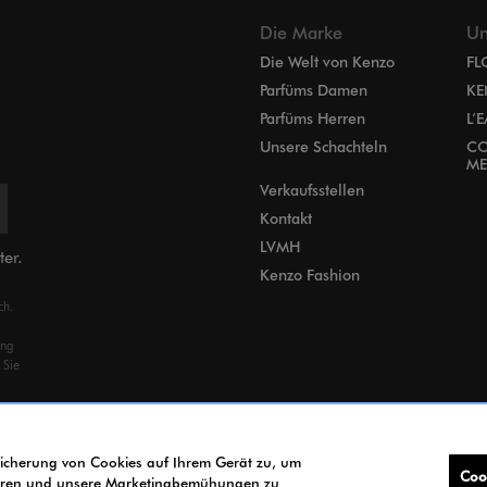
Die Marke
Un
Die Welt von Kenzo
FL
Parfüms Damen
KE
Parfüms Herren
L’
Unsere Schachteln
CO
ME
Verkaufsstellen
Kontakt
LVMH
ter.
Kenzo Fashion
ch.
ung
 Sie
peicherung von Cookies auf Ihrem Gerät zu, um
Coo
sieren und unsere Marketingbemühungen zu