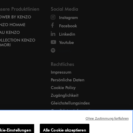
sere Produktlinien
Social Media
OWER BY KENZO
Instagram
NZO HOMME
Facebook
EAU KENZO
Linkedin
LLECTION KENZO
Youtube
MORI
Spotify
Rechtliches
Impressum
Persönliche Daten
Cookie Policy
Zugänglichkeit
Gleichstellungsindex
Candidates Information
Notice
Ohne Zustimmung fortfahren
Cookie-Einstellungen
kie-Einstellungen
Alle Cookie akzeptieren