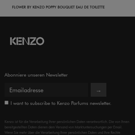
FLOWER BY KENZO POPPY BOUQUET EAU DE TOILETTE
Abonniere unseren Newsletter
→
I want to subscribe to Kenzo Parfums newsletter.
Kenzo ist für die Verarbeitung Ihrer persönlichen Daten verantwortlich. Die von Ihnen
bereitgestellten Daten dienen dem Versand von Marktuntersuchungen per Email.
Wenn Sie mehr über die Verarbeitung Ihrer persönlichen Daten und Ihre Rechte