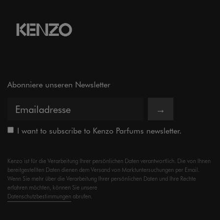
Abonniere unseren Newsletter
→
I want to subscribe to Kenzo Parfums newsletter.
Kenzo ist für die Verarbeitung Ihrer persönlichen Daten verantwortlich. Die von Ihnen
bereitgestellten Daten dienen dem Versand von Marktuntersuchungen per Email.
Wenn Sie mehr über die Verarbeitung Ihrer persönlichen Daten und Ihre Rechte
erfahren möchten, können Sie unsere
Datenschutzbestimmungen
abrufen.