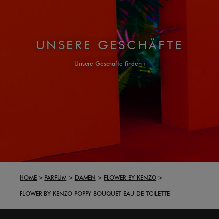
UNSERE GESCHÄFTE
Unsere Geschäfte finden
HOME
PARFUM
DAMEN
FLOWER BY KENZO
FLOWER BY KENZO POPPY BOUQUET EAU DE TOILETTE