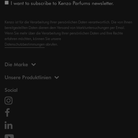
I want to subscribe to Kenzo Parfums newsletter.
Kenzo ist für die Verarbeitung Ihrer persönlichen Daten verantwortlich. Die von Ihnen
bereitgestellten Daten dienen dem Versand von Marktuntersuchungen per Email.
Wenn Sie mehr über die Verarbeitung Ihrer persönlichen Daten und Ihre Rechte
erfahren möchten, können Sie unsere
Datenschutzbestimmungen
abrufen.
Die Marke
Unsere Produktlinien
Social