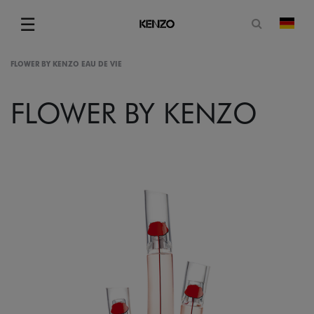
Suchformu
☰
Land
Menu
FLOWER BY KENZO EAU DE VIE
FLOWER BY KENZO
gram