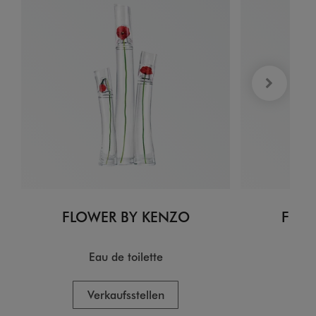
FLOWER BY KENZO
FLOW
Eau de toilette
EA
Verkaufsstellen
V