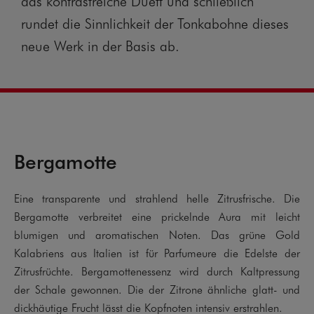
das kontrastreiche Duett und schließlich
rundet die Sinnlichkeit der Tonkabohne dieses
neue Werk in der Basis ab.
Bergamotte
Eine transparente und strahlend helle Zitrusfrische. Die
E
Bergamotte verbreitet eine prickelnde Aura mit leicht
B
blumigen und aromatischen Noten. Das grüne Gold
b
Kalabriens aus Italien ist für Parfumeure die Edelste der
K
Zitrusfrüchte. Bergamottenessenz wird durch Kaltpressung
Z
der Schale gewonnen. Die der Zitrone ähnliche glatt- und
d
dickhäutige Frucht lässt die Kopfnoten intensiv erstrahlen.
d