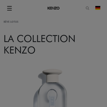
Suchformu
☰
Land
Menu
RÊVE LOTUS
LA COLLECTION
KENZO
gram