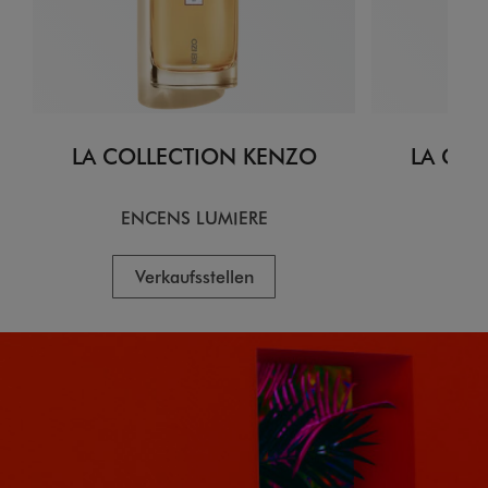
LA COLLECTION KENZO
LA COL
ENCENS LUMIERE
CI
Verkaufsstellen
V