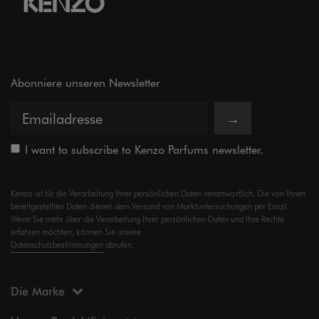
Abonniere unseren Newsletter
→
I want to subscribe to Kenzo Parfums newsletter.
Kenzo ist für die Verarbeitung Ihrer persönlichen Daten verantwortlich. Die von Ihnen
bereitgestellten Daten dienen dem Versand von Marktuntersuchungen per Email.
Wenn Sie mehr über die Verarbeitung Ihrer persönlichen Daten und Ihre Rechte
erfahren möchten, können Sie unsere
Datenschutzbestimmungen
abrufen.
Die Marke