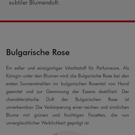
subtiler Blumenduft.
Bulgarische Rose
Ein edler und einzigartiger Inhaltsstoff für Parfumeure. Als
E
Königin unter den Blumen wird die Bulgarische Rose bei den
S
ersten Sonnenstrahlen im bulgarischen Rosental von Hand
g
geerntet und zur Gewinnung der Essenz destilliert. Der
f
charakteristische Duft der Bulgarischen Rose ist
F
unverkennbar. Die Verkörperung einer reichen und sinnlichen
M
Blume mit grünen und fruchtigen Facetten, die von
Z
unvergleichlicher Weiblichkeit geprägt ist.
v
e