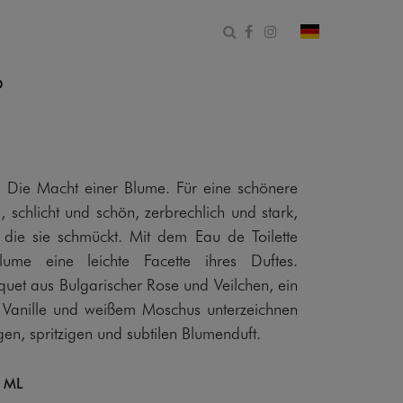
Suchformular öffnen
Facebook
Instagram
Land und Spr
O
ie Macht einer Blume. Für eine schönere
, schlicht und schön, zerbrechlich und stark,
 die sie schmückt. Mit dem Eau de Toilette
lume eine leichte Facette ihres Duftes.
uet aus Bulgarischer Rose und Veilchen, ein
 Vanille und weißem Moschus unterzeichnen
gen, spritzigen und subtilen Blumenduft.
 ML