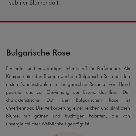
subtiler Blumenduft.
Bulgarische Rose
Ein edler und einzigartiger Inhaltsstoff für Parfumeure. Als
E
Königin unter den Blumen wird die Bulgarische Rose bei den
S
ersten Sonnenstrahlen im bulgarischen Rosental von Hand
g
geerntet und zur Gewinnung der Essenz destilliert. Der
f
charakteristische Duft der Bulgarischen Rose ist
F
unverkennbar. Die Verkörperung einer reichen und sinnlichen
M
Blume mit grünen und fruchtigen Facetten, die von
Z
unvergleichlicher Weiblichkeit geprägt ist.
v
e